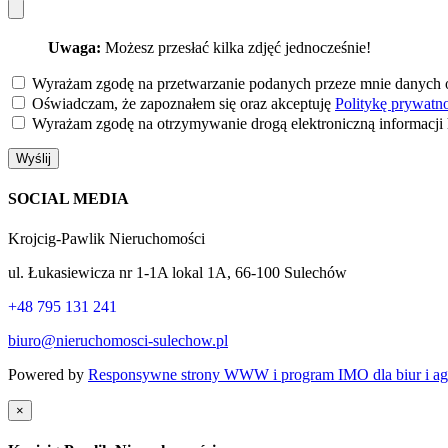
Uwaga:
Możesz przesłać kilka zdjęć jednocześnie!
Wyrażam zgodę na przetwarzanie podanych przeze mnie danyc
Oświadczam, że zapoznałem się oraz akceptuję
Politykę prywatn
Wyrażam zgodę na otrzymywanie drogą elektroniczną informacj
Wyślij
SOCIAL MEDIA
Krojcig-Pawlik Nieruchomości
ul. Łukasiewicza nr 1-1A lokal 1A, 66-100 Sulechów
+48 795 131 241
biuro@nieruchomosci-sulechow.pl
Powered by
Responsywne strony WWW i program IMO dla biur i age
×