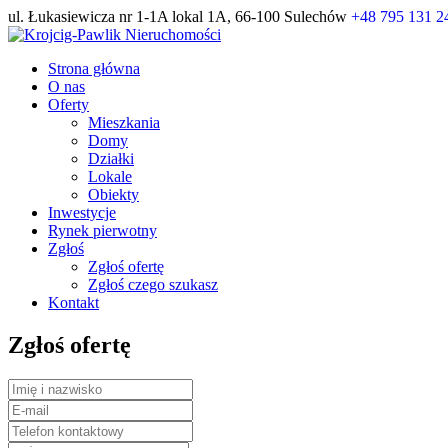
ul. Łukasiewicza nr 1-1A lokal 1A, 66-100 Sulechów
+48 795 131 2
Strona główna
O nas
Oferty
Mieszkania
Domy
Działki
Lokale
Obiekty
Inwestycje
Rynek pierwotny
Zgłoś
Zgłoś ofertę
Zgłoś czego szukasz
Kontakt
Zgłoś ofertę