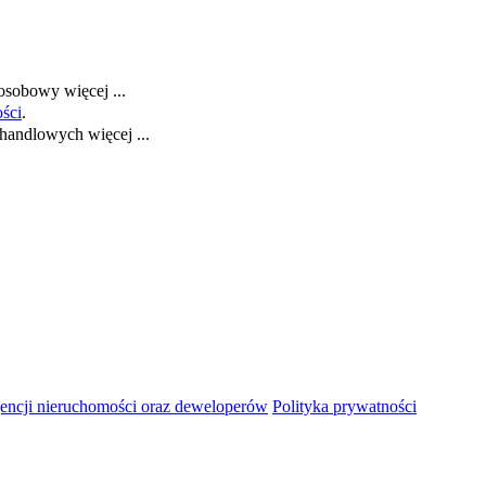
h osobowy
więcej ...
ości
.
i handlowych
więcej ...
ncji nieruchomości oraz deweloperów
Polityka prywatności